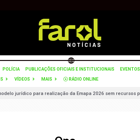
POLÍCIA
PUBLICAÇÕES OFICIAIS E INSTITUCIONAIS
EVENTOS
OS
VÍDEOS
MAIS
RÁDIO ONLINE
odelo jurídico para realização da Emapa 2026 sem recursos p
 contrária, atinge Onix e bate de frente com Montana
 Sebrae realizam diagnóstico para fortalecer o turismo no muni
medalhas na Copa União e reforça força do esporte no municí
mais de 103 anos de prisão por matar esposa e filha a facad