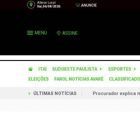
Alterar Local
ANUNCIE
Itaí,06/08/2026
MENU
ASSINE
ITAÍ
SUDOESTE PAULISTA
ESPORTES
ELEIÇÕES
FAROL NOTÍCIAS AVARÉ
CLASSIFICAD
Procurador explica m
ÚLTIMAS NOTÍCIAS
Fiorino invade pista
Estância Turística e
Karatê conquista 19 
Homem é condenado a 