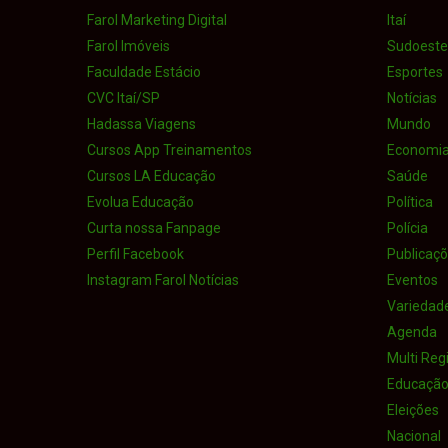
Farol Marketing Digital
Itaí
Farol Imóveis
Sudoeste 
Faculdade Estácio
Esportes
CVC Itaí/SP
Notícias
Hadassa Viagens
Mundo
Cursos App Treinamentos
Economi
Cursos LA Educação
Saúde
Evolua Educação
Política
Curta nossa Fanpage
Polícia
Perfil Facebook
Publicaçõe
Instagram Farol Notícias
Eventos
Variedad
Agenda
Multi Reg
Educaçã
Eleições
Nacional