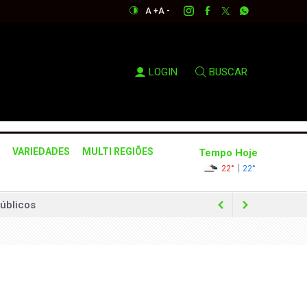
A +
A -
LOGIN
BUSCAR
VARIEDADES
MULTI REGIÕES
Tempo Hoje
|
22°
22°
úblicos
cípio
pio
as no interior de São Paulo