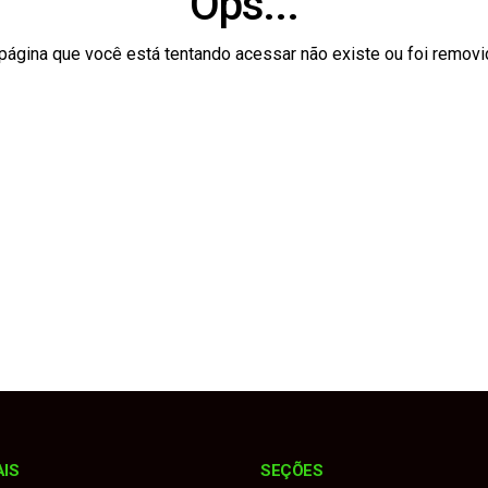
Ops...
lerta para mudança de tempo no estado nesta quarta-feira (5)
página que você está tentando acessar não existe ou foi removi
 grupo suspeito de planejar ataques violentos em Brasília
 “Pare e Siga” na SPA-312 para recuperação do pavimento
ceria com Itararé para formação da Guarda Civil Municipal
to interino até realização de novas eleições
AIS
SEÇÕES