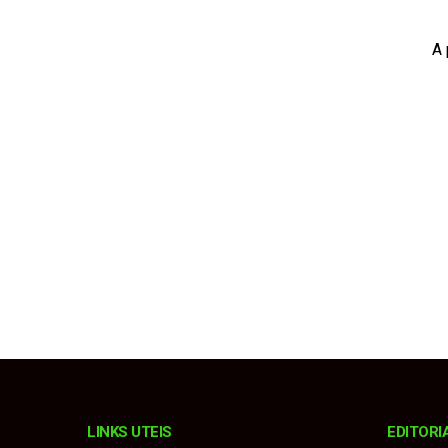
Defesa Civil de SP a
A 
Operação desarticula
Via Raposo implanta
Prefeitura firma par
Município terá prefei
LINKS UTEIS
EDITORI