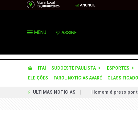
Alterar Local
ANUNCIE
Itaí,08/08/2026
MENU
ASSINE
ITAÍ
SUDOESTE PAULISTA
ESPORTES
ELEIÇÕES
FAROL NOTÍCIAS AVARÉ
CLASSIFICAD
Homem é preso por tr
ÚLTIMAS NOTÍCIAS
Incêndio de grandes
Nova lei endurece pu
Casal é mantido ref
Taguaí, Barão de Ant