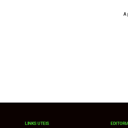
Balneário Costa Azul
A 
Avareense Marcos Pi
Prefeitura alerta so
Chuva forte com ven
Homem é preso com m
LINKS UTEIS
EDITORI