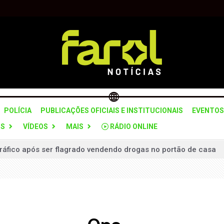
POLÍCIA
PUBLICAÇÕES OFICIAIS E INSTITUCIONAIS
EVENTOS
OS
VÍDEOS
MAIS
RÁDIO ONLINE
áfico após ser flagrado vendendo drogas no portão de casa
 proporções cobre trevo Avaré/Arandu com fumaça; chuva aju
nições para crimes sexuais contra crianças e adolescentes na
ém durante roubo de carreta com 14 toneladas de alimentos
onina e Quadra lideram ranking do Ideb 2025 na região de Itap