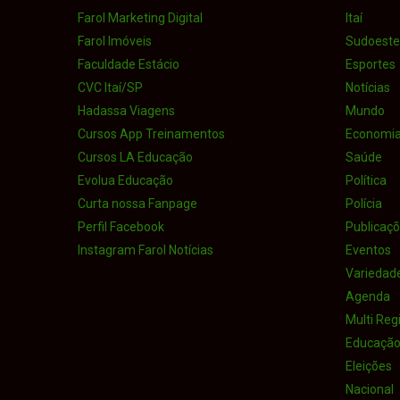
Farol Marketing Digital
Itaí
Farol Imóveis
Sudoeste 
Faculdade Estácio
Esportes
CVC Itaí/SP
Notícias
Hadassa Viagens
Mundo
Cursos App Treinamentos
Economi
Cursos LA Educação
Saúde
Evolua Educação
Política
Curta nossa Fanpage
Polícia
Perfil Facebook
Publicaçõe
Instagram Farol Notícias
Eventos
Variedad
Agenda
Multi Reg
Educaçã
Eleições
Nacional