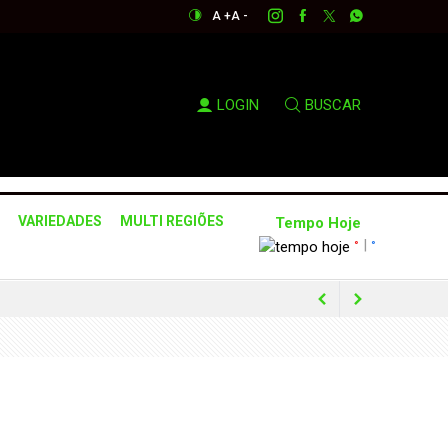
A +
A -
LOGIN
BUSCAR
VARIEDADES
MULTI REGIÕES
Tempo Hoje
|
°
°
da a conter avanço das chamas
 internet
etininga