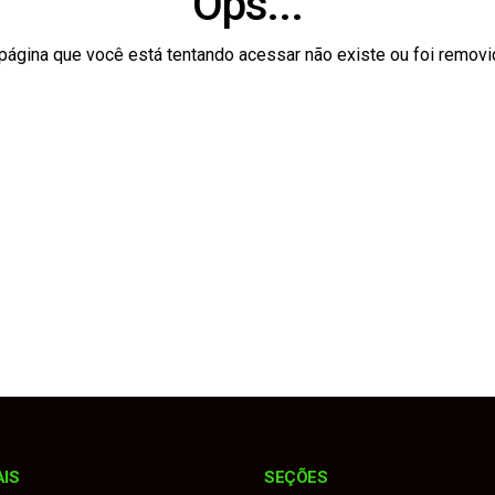
Ops...
 recebe 1º Festival Aquático com provas de águas abertas e a
página que você está tentando acessar não existe ou foi removi
mentel Tamassia toma posse como desembargador do Tribunal
bre uso indevido de logotipo em divulgação de evento
tos de até 53 km/h provoca destelhamento e enxurradas
ais de 125 kg de drogas enterradas em mata
AIS
SEÇÕES