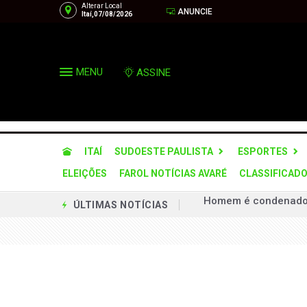
Alterar Local
ANUNCIE
Itaí,07/08/2026
MENU
ASSINE
ITAÍ
SUDOESTE PAULISTA
ESPORTES
ELEIÇÕES
FAROL NOTÍCIAS AVARÉ
CLASSIFICAD
Defesa Civil de SP a
ÚLTIMAS NOTÍCIAS
Operação desarticula
Via Raposo implanta
Prefeitura firma par
Município terá prefei