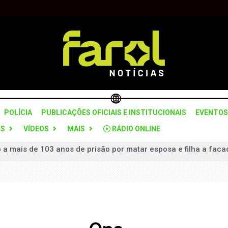
POLÍCIA
PUBLICAÇÕES OFICIAIS E INSTITUCIONAIS
EVENTOS
OS
VÍDEOS
MAIS
RÁDIO ONLINE
lerta para mudança de tempo no estado nesta quarta-feira (5)
 grupo suspeito de planejar ataques violentos em Brasília
 “Pare e Siga” na SPA-312 para recuperação do pavimento
ceria com Itararé para formação da Guarda Civil Municipal
to interino até realização de novas eleições