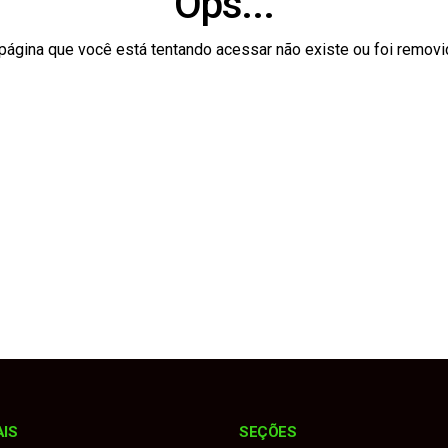
Ops...
odelo jurídico para realização da Emapa 2026 sem recursos p
página que você está tentando acessar não existe ou foi removi
 contrária, atinge Onix e bate de frente com Montana
 Sebrae realizam diagnóstico para fortalecer o turismo no muni
medalhas na Copa União e reforça força do esporte no municí
mais de 103 anos de prisão por matar esposa e filha a facad
AIS
SEÇÕES