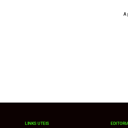
Procurador explica m
A 
Fiorino invade pista
Estância Turística e
Karatê conquista 19 
Homem é condenado a 
LINKS UTEIS
EDITORI