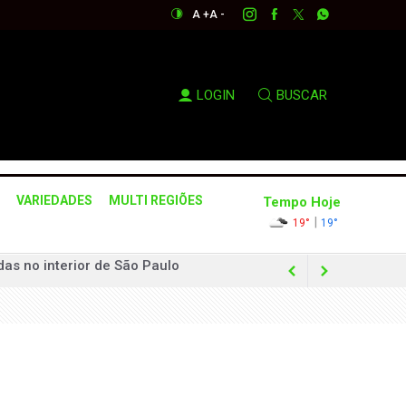
A +
A -
LOGIN
BUSCAR
VARIEDADES
MULTI REGIÕES
Tempo Hoje
|
19°
19°