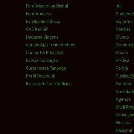
Farol Marketing Digital
Itaí
Farol Imóveis
Sudoeste 
Faculdade Estácio
Esportes
CVC Itaí/SP
Notícias
Hadassa Viagens
Mundo
Cursos App Treinamentos
Economi
Cursos LA Educação
Saúde
Evolua Educação
Política
Curta nossa Fanpage
Polícia
Perfil Facebook
Publicaçõe
Instagram Farol Notícias
Eventos
Variedad
Agenda
Multi Reg
Educaçã
Eleições
Nacional