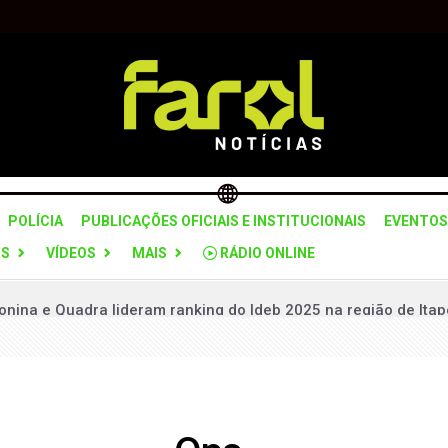
POLÍCIA
PUBLICAÇÕES OFICIAIS E INSTITUCIONAIS
EVENTOS
OS
VÍDEOS
MAIS
RÁDIO ONLINE
onina e Quadra lideram ranking do Ideb 2025 na região de Itap
 recebe 1º Festival Aquático com provas de águas abertas e a
mentel Tamassia toma posse como desembargador do Tribunal
hora da Santa Cruz celebra 90 anos de presença monástica ci
contra grupo suspeito de fraudes milionárias no setor têxtil