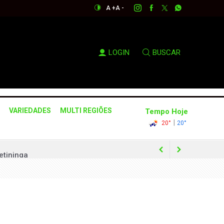
A +
A -
LOGIN
BUSCAR
VARIEDADES
MULTI REGIÕES
Tempo Hoje
|
20°
20°
etininga
tividades esportivas em setembro
 de Justiça de São Paulo
sterciense