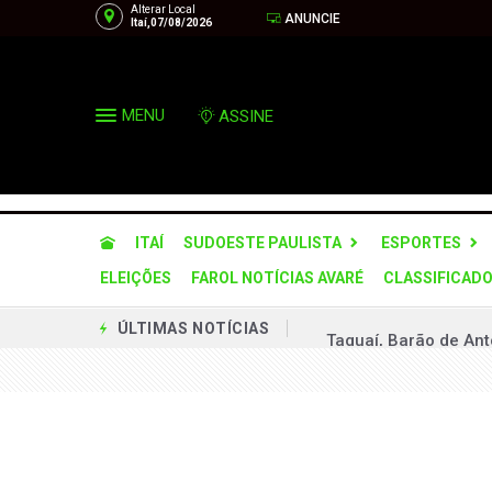
Alterar Local
ANUNCIE
Itaí,07/08/2026
MENU
ASSINE
ITAÍ
SUDOESTE PAULISTA
ESPORTES
ELEIÇÕES
FAROL NOTÍCIAS AVARÉ
CLASSIFICAD
Taguaí, Barão de Ant
ÚLTIMAS NOTÍCIAS
Balneário Costa Azul
Avareense Marcos Pi
Abadia de Nossa Sen
DIG de Avaré avança 