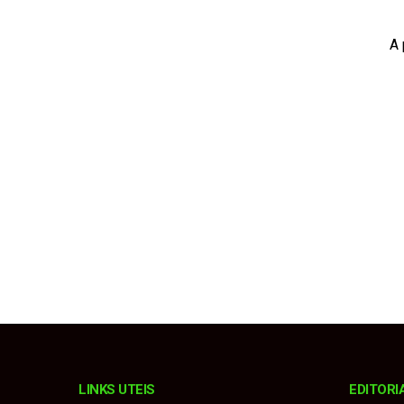
Polícia Civil inciner
A 
Polícia Civil apreen
Homem é detido após
Nova lei endurece pu
Casal é mantido ref
LINKS UTEIS
EDITORI