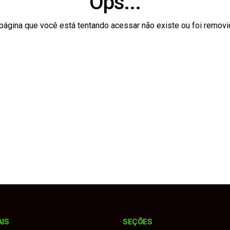
Ops...
a mais de 220 quilos de drogas apreendidas na região
página que você está tentando acessar não existe ou foi removi
de nove caça-níqueis na segunda fase da Operação "Las Vegas
 confessar incêndios às margens de estrada vicinal
nições para crimes sexuais contra crianças e adolescentes na
ém durante roubo de carreta com 14 toneladas de alimentos
AIS
SEÇÕES