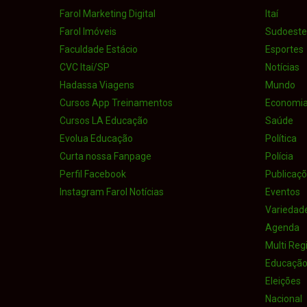
Farol Marketing Digital
Itaí
Farol Imóveis
Sudoeste 
Faculdade Estácio
Esportes
CVC Itaí/SP
Notícias
Hadassa Viagens
Mundo
Cursos App Treinamentos
Economi
Cursos LA Educação
Saúde
Evolua Educação
Política
Curta nossa Fanpage
Polícia
Perfil Facebook
Publicaçõe
Instagram Farol Notícias
Eventos
Variedad
Agenda
Multi Reg
Educaçã
Eleições
Nacional