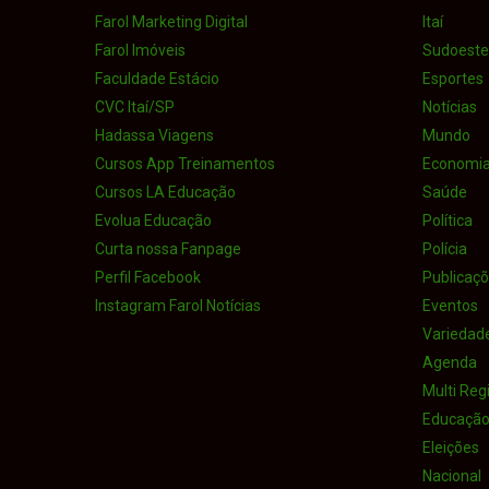
Farol Marketing Digital
Itaí
Farol Imóveis
Sudoeste 
Faculdade Estácio
Esportes
CVC Itaí/SP
Notícias
Hadassa Viagens
Mundo
Cursos App Treinamentos
Economi
Cursos LA Educação
Saúde
Evolua Educação
Política
Curta nossa Fanpage
Polícia
Perfil Facebook
Publicaçõe
Instagram Farol Notícias
Eventos
Variedad
Agenda
Multi Reg
Educaçã
Eleições
Nacional