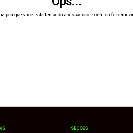
Ops...
to interino até realização de novas eleições
odelo jurídico para realização da Emapa 2026 sem recursos p
página que você está tentando acessar não existe ou foi removi
 contrária, atinge Onix e bate de frente com Montana
 Sebrae realizam diagnóstico para fortalecer o turismo no muni
medalhas na Copa União e reforça força do esporte no municí
AIS
SEÇÕES