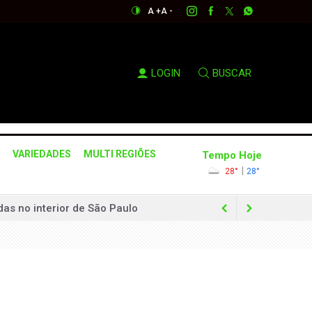
A +
A -
LOGIN
BUSCAR
VARIEDADES
MULTI REGIÕES
Tempo Hoje
|
28°
28°
as no interior de São Paulo