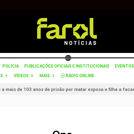
POLÍCIA
PUBLICAÇÕES OFICIAIS E INSTITUCIONAIS
EVENTOS
OS
VÍDEOS
MAIS
RÁDIO ONLINE
mais de 103 anos de prisão por matar esposa e filha a facad
lerta para mudança de tempo no estado nesta quarta-feira (5)
 grupo suspeito de planejar ataques violentos em Brasília
 “Pare e Siga” na SPA-312 para recuperação do pavimento
ceria com Itararé para formação da Guarda Civil Municipal