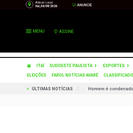
Alterar Local
ANUNCIE
Itaí,06/08/2026
MENU
ASSINE
ITAÍ
SUDOESTE PAULISTA
ESPORTES
ELEIÇÕES
FAROL NOTÍCIAS AVARÉ
CLASSIFICAD
Homem é condenado a 
ÚLTIMAS NOTÍCIAS
Defesa Civil de SP a
Operação desarticula
Via Raposo implanta
Prefeitura firma par