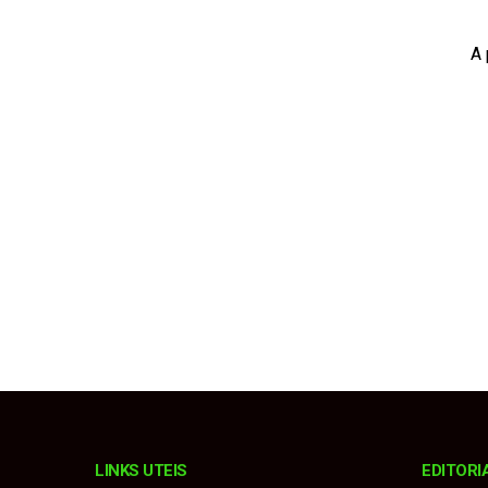
Município terá prefei
Procurador explica m
A 
Fiorino invade pista
Estância Turística e
Karatê conquista 19 
LINKS UTEIS
EDITORI