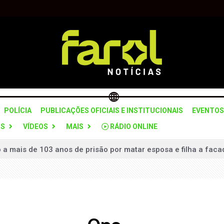
POLÍCIA
PUBLICAÇÕES OFICIAIS E INSTITUCIONAIS
EVENTOS
OS
VÍDEOS
MAIS
RÁDIO ONLINE
mais de 103 anos de prisão por matar esposa e filha a facad
lerta para mudança de tempo no estado nesta quarta-feira (5)
 grupo suspeito de planejar ataques violentos em Brasília
 “Pare e Siga” na SPA-312 para recuperação do pavimento
ceria com Itararé para formação da Guarda Civil Municipal