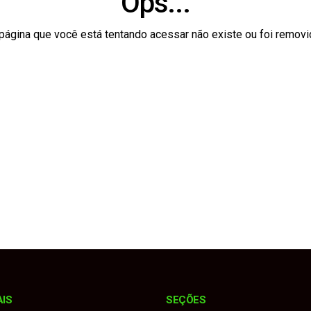
Ops...
to interino até realização de novas eleições
página que você está tentando acessar não existe ou foi removi
odelo jurídico para realização da Emapa 2026 sem recursos p
 contrária, atinge Onix e bate de frente com Montana
 Sebrae realizam diagnóstico para fortalecer o turismo no muni
medalhas na Copa União e reforça força do esporte no municí
AIS
SEÇÕES