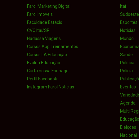
Farol Marketing Digital
Itaí
Farol Imóveis
Sudoeste 
Faculdade Estácio
Esportes
CVC Itaí/SP
Notícias
Hadassa Viagens
Mundo
Cursos App Treinamentos
Economi
Cursos LA Educação
Saúde
Evolua Educação
Política
Curta nossa Fanpage
Polícia
Perfil Facebook
Publicaçõe
Instagram Farol Notícias
Eventos
Variedad
Agenda
Multi Reg
Educaçã
Eleições
Nacional