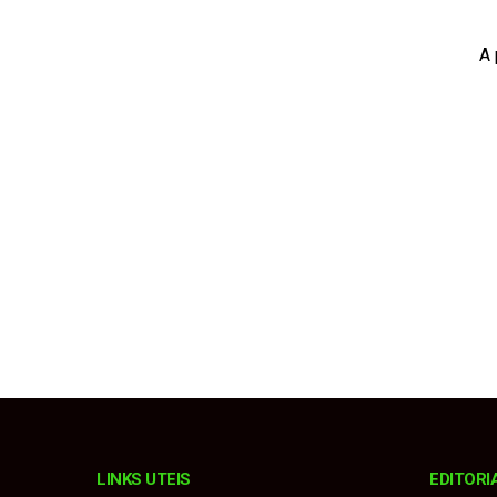
Município terá prefei
A 
Procurador explica m
Fiorino invade pista
Estância Turística e
Karatê conquista 19 
LINKS UTEIS
EDITORI