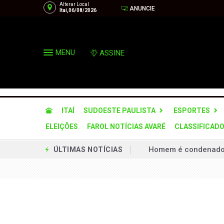
Alterar Local
ANUNCIE
Itaí,06/08/2026
MENU
ASSINE
ITAÍ
SUDOESTE PAULISTA
ESPORTES
ELEIÇÕES
FAROL NOTÍCIAS AVARÉ
CLASSIFICAD
Homem é condenado a 
ÚLTIMAS NOTÍCIAS
Defesa Civil de SP a
Operação desarticula
Via Raposo implanta
Prefeitura firma par