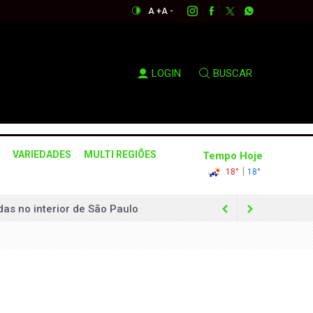
A +
A -
LOGIN
BUSCAR
VARIEDADES
MULTI REGIÕES
Tempo Hoje
|
18°
18°
as no interior de São Paulo