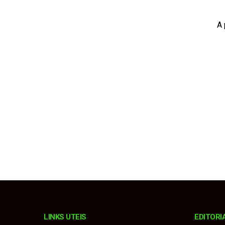
Procurador explica m
A 
Fiorino invade pista
Estância Turística e
Karatê conquista 19 
Homem é condenado a 
LINKS UTEIS
EDITORI