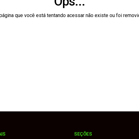
Ops...
odelo jurídico para realização da Emapa 2026 sem recursos p
página que você está tentando acessar não existe ou foi removi
 contrária, atinge Onix e bate de frente com Montana
 Sebrae realizam diagnóstico para fortalecer o turismo no muni
medalhas na Copa União e reforça força do esporte no municí
mais de 103 anos de prisão por matar esposa e filha a facad
AIS
SEÇÕES