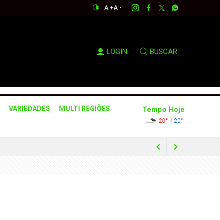
A +
A -
LOGIN
BUSCAR
VARIEDADES
MULTI REGIÕES
Tempo Hoje
|
20°
20°