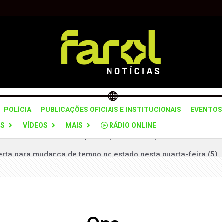
POLÍCIA
PUBLICAÇÕES OFICIAIS E INSTITUCIONAIS
EVENTOS
OS
VÍDEOS
MAIS
RÁDIO ONLINE
lerta para mudança de tempo no estado nesta quarta-feira (5)
 grupo suspeito de planejar ataques violentos em Brasília
 “Pare e Siga” na SPA-312 para recuperação do pavimento
ceria com Itararé para formação da Guarda Civil Municipal
to interino até realização de novas eleições