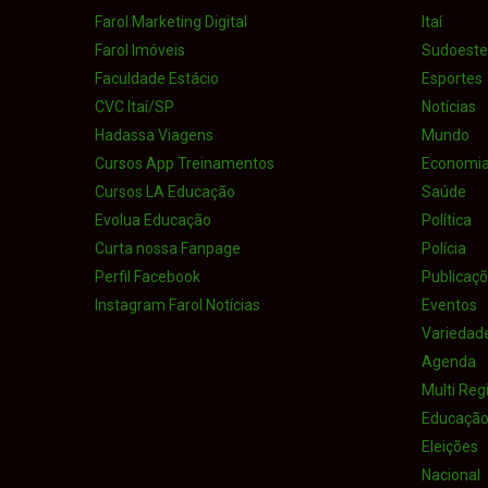
Farol Marketing Digital
Itaí
Farol Imóveis
Sudoeste 
Faculdade Estácio
Esportes
CVC Itaí/SP
Notícias
Hadassa Viagens
Mundo
Cursos App Treinamentos
Economi
Cursos LA Educação
Saúde
Evolua Educação
Política
Curta nossa Fanpage
Polícia
Perfil Facebook
Publicaçõe
Instagram Farol Notícias
Eventos
Variedad
Agenda
Multi Reg
Educaçã
Eleições
Nacional