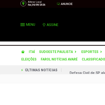
Alterar Local
ANUNCIE
Itaí,06/08/2026
MENU
ASSINE
ITAÍ
SUDOESTE PAULISTA
ESPORTES
ELEIÇÕES
FAROL NOTÍCIAS AVARÉ
CLASSIFICAD
Defesa Civil de SP a
ÚLTIMAS NOTÍCIAS
Operação desarticula
Via Raposo implanta
Prefeitura firma par
Município terá prefei