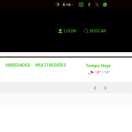
A +
A -
LOGIN
BUSCAR
VARIEDADES
MULTI REGIÕES
Tempo Hoje
|
19°
19°