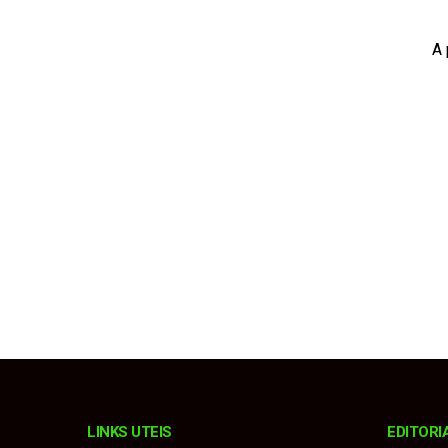
Procurador explica m
A 
Fiorino invade pista
Estância Turística e
Karatê conquista 19 
Homem é condenado a 
LINKS UTEIS
EDITORI