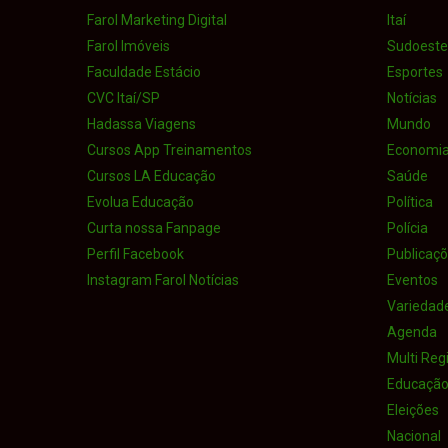
Farol Marketing Digital
Itaí
Farol Imóveis
Sudoeste 
Faculdade Estácio
Esportes
CVC Itaí/SP
Notícias
Hadassa Viagens
Mundo
Cursos App Treinamentos
Economi
Cursos LA Educação
Saúde
Evolua Educação
Política
Curta nossa Fanpage
Polícia
Perfil Facebook
Publicaçõe
Instagram Farol Notícias
Eventos
Variedad
Agenda
Multi Reg
Educaçã
Eleições
Nacional