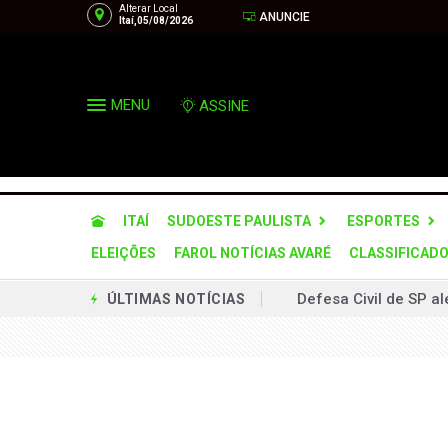
Alterar Local
ANUNCIE
Itaí,05/08/2026
MENU
ASSINE
ITAÍ
SUDOESTE PAULISTA
ESPORTES
ELEIÇÕES
FAROL NOTÍCIAS AVARÉ
CLASSIFICAD
Defesa Civil de SP a
ÚLTIMAS NOTÍCIAS
Operação desarticula
Via Raposo implanta
Prefeitura firma par
Município terá prefei