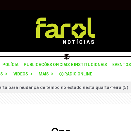
POLÍCIA
PUBLICAÇÕES OFICIAIS E INSTITUCIONAIS
EVENTOS
OS
VÍDEOS
MAIS
RÁDIO ONLINE
lerta para mudança de tempo no estado nesta quarta-feira (5)
 grupo suspeito de planejar ataques violentos em Brasília
 “Pare e Siga” na SPA-312 para recuperação do pavimento
ceria com Itararé para formação da Guarda Civil Municipal
to interino até realização de novas eleições