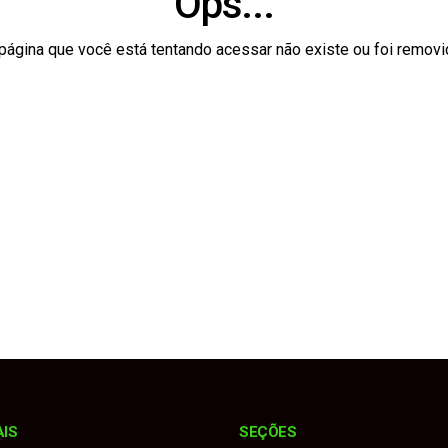
Ops...
odelo jurídico para realização da Emapa 2026 sem recursos p
página que você está tentando acessar não existe ou foi removi
 contrária, atinge Onix e bate de frente com Montana
 Sebrae realizam diagnóstico para fortalecer o turismo no muni
medalhas na Copa União e reforça força do esporte no municí
mais de 103 anos de prisão por matar esposa e filha a facad
AIS
SEÇÕES