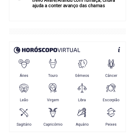
trevo Avaré/Arandu com fumaça; chuva
ajuda a conter avanço das chamas