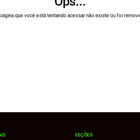
Ops...
ipa da abertura do Agosto Lilás com orientações sobre proteção
página que você está tentando acessar não existe ou foi removi
eitura aponta irregularidades e pede perda do mandato do ve
bre uso indevido de logotipo em divulgação de evento
de agosto para registrar candidaturas nas eleições
após ser atropelado por carro no interior de São Paulo
AIS
SEÇÕES