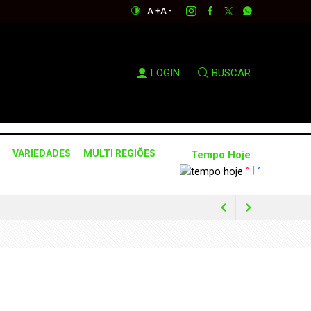
A +
A -
LOGIN
BUSCAR
VARIEDADES
MULTI REGIÕES
Tempo Hoje
|
°
°
emana
r
da região