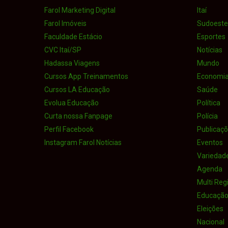
Farol Marketing Digital
Itaí
Farol Imóveis
Sudoeste 
Faculdade Estácio
Esportes
CVC Itaí/SP
Notícias
Hadassa Viagens
Mundo
Cursos App Treinamentos
Economi
Cursos LA Educação
Saúde
Evolua Educação
Política
Curta nossa Fanpage
Polícia
Perfil Facebook
Publicaçõe
Instagram Farol Notícias
Eventos
Variedad
Agenda
Multi Reg
Educaçã
Eleições
Nacional