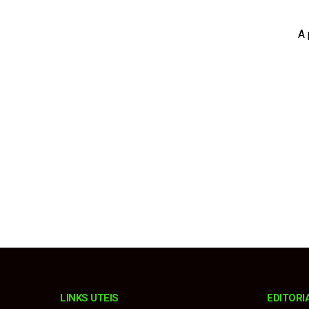
Polícia Civil partic
A 
Sindicância da Pref
Prefeitura alerta so
Partidos têm até 15 
Bebê de 1 ano morre 
LINKS UTEIS
EDITORI