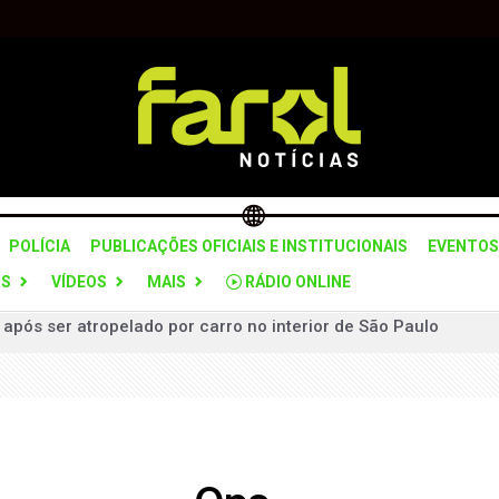
POLÍCIA
PUBLICAÇÕES OFICIAIS E INSTITUCIONAIS
EVENTOS
OS
VÍDEOS
MAIS
RÁDIO ONLINE
inhões furtados e apreende veículo com sinais adulterados
45 serviços e obras na Rodovia Raposo Tavares na próxima s
 Justiça contra realização da Marcha da Maconha
m integra defesa da ex-presidente argentina Cristina Kirchne
éficit de R$ 5,48 milhões em 2026 e pede apoio de municípios 