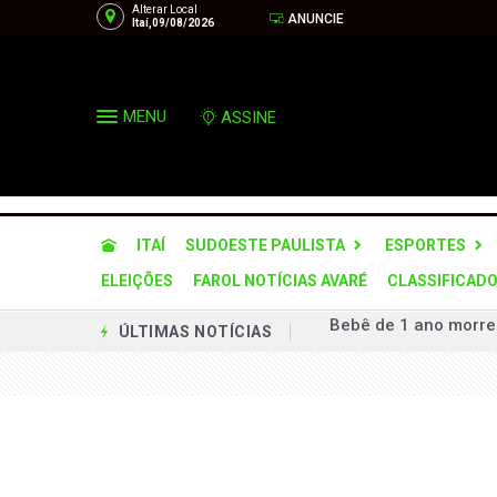
Alterar Local
ANUNCIE
Itaí,09/08/2026
MENU
ASSINE
ITAÍ
SUDOESTE PAULISTA
ESPORTES
ELEIÇÕES
FAROL NOTÍCIAS AVARÉ
CLASSIFICAD
PM localiza dois cam
ÚLTIMAS NOTÍCIAS
Via Raposo anuncia 
Prefeitura entra na
Advogado Rafael Vali
Santa Casa projeta d