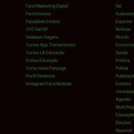
Farol Marketing Digital
Itaí
Farol Imóveis
Sudoeste 
Faculdade Estácio
Esportes
CVC Itaí/SP
Notícias
Hadassa Viagens
Mundo
Cursos App Treinamentos
Economi
Cursos LA Educação
Saúde
Evolua Educação
Política
Curta nossa Fanpage
Polícia
Perfil Facebook
Publicaçõe
Instagram Farol Notícias
Eventos
Variedad
Agenda
Multi Reg
Educaçã
Eleições
Nacional