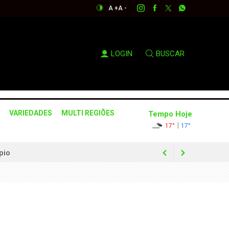
A +
A -
LOGIN
BUSCAR
VARIEDADES
MULTI REGIÕES
Tempo Hoje
|
17°
17°
pio
as no interior de São Paulo