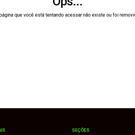
Ops...
ceria com Itararé para formação da Guarda Civil Municipal
página que você está tentando acessar não existe ou foi removi
to interino até realização de novas eleições
odelo jurídico para realização da Emapa 2026 sem recursos p
 contrária, atinge Onix e bate de frente com Montana
 Sebrae realizam diagnóstico para fortalecer o turismo no muni
AIS
SEÇÕES