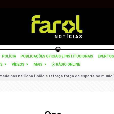
POLÍCIA
PUBLICAÇÕES OFICIAIS E INSTITUCIONAIS
EVENTOS
OS
VÍDEOS
MAIS
RÁDIO ONLINE
medalhas na Copa União e reforça força do esporte no municí
mais de 103 anos de prisão por matar esposa e filha a facad
lerta para mudança de tempo no estado nesta quarta-feira (5)
 grupo suspeito de planejar ataques violentos em Brasília
 “Pare e Siga” na SPA-312 para recuperação do pavimento