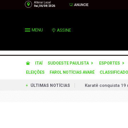
Alterar Local
ANUNCIE
Itaí,06/08/2026
MENU
ASSINE
ITAÍ
SUDOESTE PAULISTA
ESPORTES
ELEIÇÕES
FAROL NOTÍCIAS AVARÉ
CLASSIFICAD
Karatê conquista 19 
ÚLTIMAS NOTÍCIAS
Homem é condenado a 
Defesa Civil de SP a
Operação desarticula
Via Raposo implanta