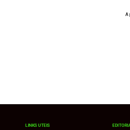
Prefeitura firma par
A 
Município terá prefei
Procurador explica m
Fiorino invade pista
Estância Turística e
LINKS UTEIS
EDITORI