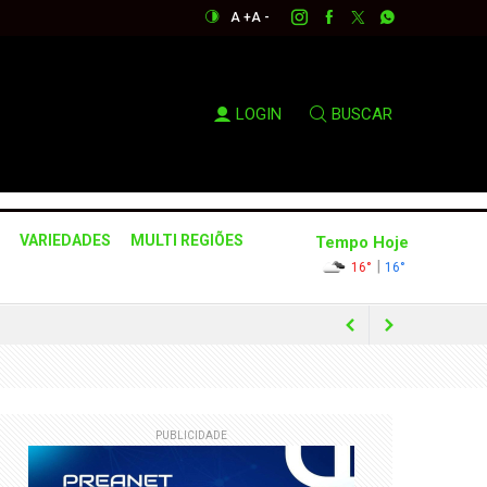
A +
A -
LOGIN
BUSCAR
VARIEDADES
MULTI REGIÕES
Tempo Hoje
|
16°
16°
PUBLICIDADE
úblicos