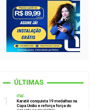
cípio
pio
as no interior de São Paulo
ÚLTIMAS
ITAÍ
1
Karatê conquista 19 medalhas na
Copa União e reforça força do