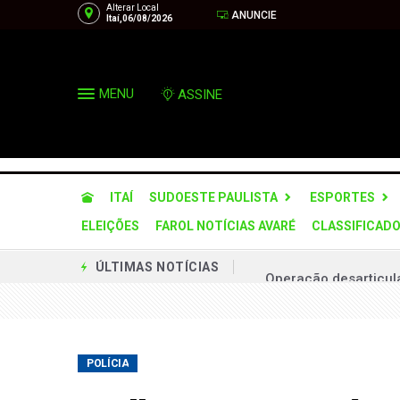
Alterar Local
ANUNCIE
Itaí,06/08/2026
MENU
ASSINE
ITAÍ
SUDOESTE PAULISTA
ESPORTES
ELEIÇÕES
FAROL NOTÍCIAS AVARÉ
CLASSIFICAD
Operação desarticula
ÚLTIMAS NOTÍCIAS
Via Raposo implanta
Prefeitura firma par
Município terá prefei
POLÍCIA
Procurador explica m