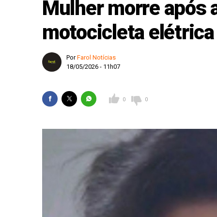
Mulher morre após 
Fiorino invade pista
motocicleta elétrica
Estância Turística e
Karatê conquista 19 
Por
Farol Notícias
18/05/2026 - 11h07
Homem é condenado a 
Defesa Civil de SP a
0
0