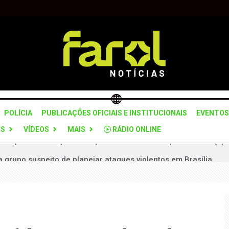
POLÍCIA
PUBLICAÇÕES OFICIAIS E INSTITUCIONAIS
EVENTOS
OS
VÍDEOS
MAIS
RÁDIO ONLINE
 grupo suspeito de planejar ataques violentos em Brasília
 “Pare e Siga” na SPA-312 para recuperação do pavimento
ceria com Itararé para formação da Guarda Civil Municipal
to interino até realização de novas eleições
odelo jurídico para realização da Emapa 2026 sem recursos p