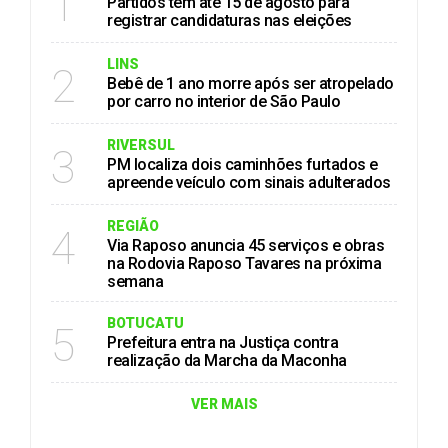
1
Partidos têm até 15 de agosto para
registrar candidaturas nas eleições
LINS
2
Bebê de 1 ano morre após ser atropelado
por carro no interior de São Paulo
RIVERSUL
3
PM localiza dois caminhões furtados e
apreende veículo com sinais adulterados
REGIÃO
4
Via Raposo anuncia 45 serviços e obras
na Rodovia Raposo Tavares na próxima
semana
BOTUCATU
5
Prefeitura entra na Justiça contra
realização da Marcha da Maconha
VER MAIS