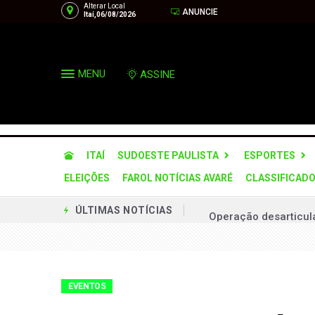
Alterar Local
ANUNCIE
Itaí,06/08/2026
MENU
ASSINE
ITAÍ
SUDOESTE PAULISTA
ESPORTES
ELEIÇÕES
FAROL NOTÍCIAS AVARÉ
CLASSIFICAD
Operação desarticula
ÚLTIMAS NOTÍCIAS
Via Raposo implanta
Prefeitura firma par
Município terá prefei
EVENTOS
Procurador explica m