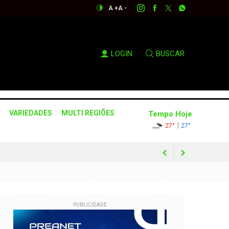
A +
A -
LOGIN
BUSCAR
VARIEDADES
MULTI REGIÕES
Tempo Hoje
|
27°
27°
PUBLICIDADE
úblicos