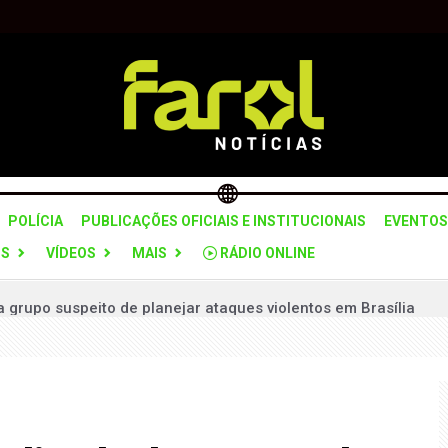
POLÍCIA
PUBLICAÇÕES OFICIAIS E INSTITUCIONAIS
EVENTOS
OS
VÍDEOS
MAIS
RÁDIO ONLINE
 grupo suspeito de planejar ataques violentos em Brasília
 “Pare e Siga” na SPA-312 para recuperação do pavimento
ceria com Itararé para formação da Guarda Civil Municipal
to interino até realização de novas eleições
odelo jurídico para realização da Emapa 2026 sem recursos p