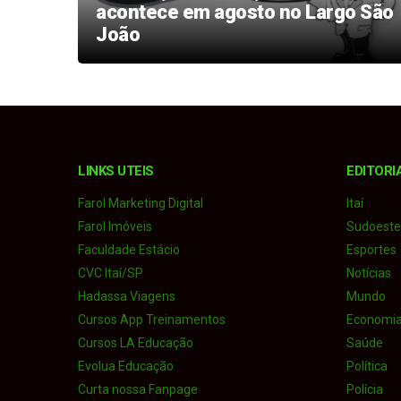
a dos
acontece em agosto no Largo São
João
LINKS UTEIS
EDITORI
Farol Marketing Digital
Itaí
Farol Imóveis
Sudoeste 
Faculdade Estácio
Esportes
CVC Itaí/SP
Notícias
Hadassa Viagens
Mundo
Cursos App Treinamentos
Economi
Cursos LA Educação
Saúde
Evolua Educação
Política
Curta nossa Fanpage
Polícia