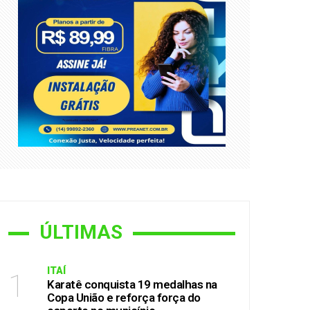
cípio
pio
as no interior de São Paulo
ÚLTIMAS
ITAÍ
1
Karatê conquista 19 medalhas na
Copa União e reforça força do