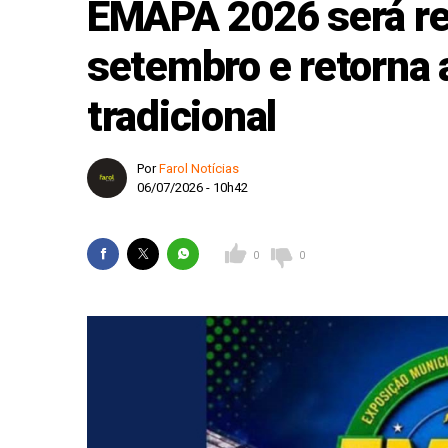
EMAPA 2026 será rea
Fiorino invade pista
setembro e retorna 
Estância Turística e
tradicional
Karatê conquista 19 
Homem é condenado a 
Por
Farol Notícias
Defesa Civil de SP a
06/07/2026 - 10h42
0
0