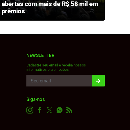
abertas com mais de R$ 58 mil em
Fest
prêmios
dupl
NEWSLETTER
Cadastre seu email e receba nossos
informativos e promocões .
Siga-nos