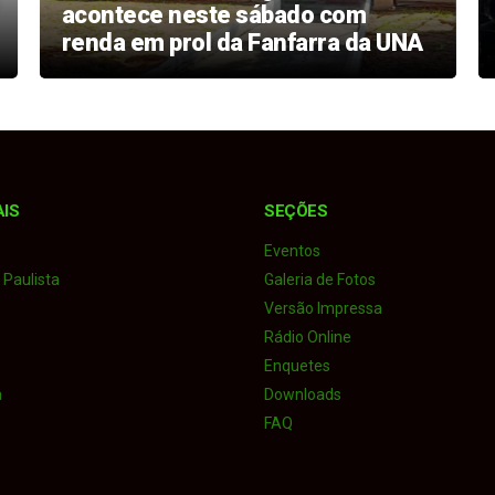
acontece neste sábado com
renda em prol da Fanfarra da UNA
AIS
SEÇÕES
Eventos
Paulista
Galeria de Fotos
Versão Impressa
Rádio Online
Enquetes
a
Downloads
FAQ