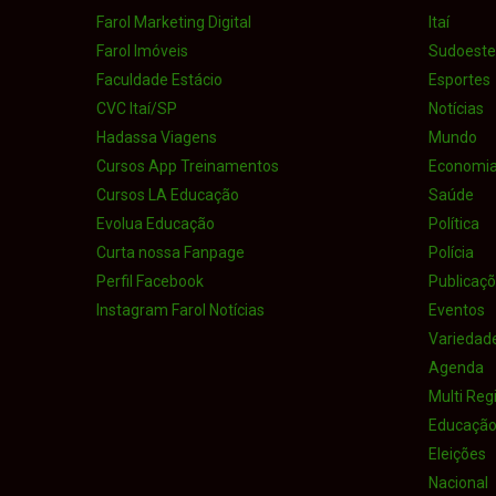
Farol Marketing Digital
Itaí
Farol Imóveis
Sudoeste 
Faculdade Estácio
Esportes
CVC Itaí/SP
Notícias
Hadassa Viagens
Mundo
Cursos App Treinamentos
Economi
Cursos LA Educação
Saúde
Evolua Educação
Política
Curta nossa Fanpage
Polícia
Perfil Facebook
Publicaçõe
Instagram Farol Notícias
Eventos
Variedad
Agenda
Multi Reg
Educaçã
Eleições
Nacional