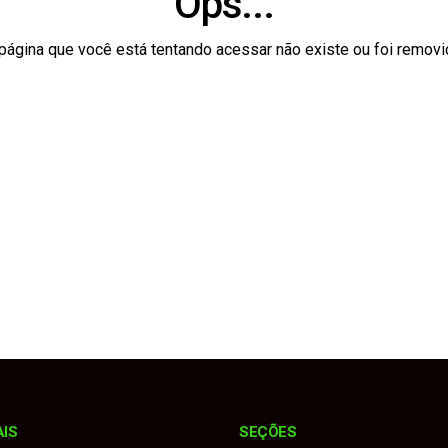
Ops...
onina e Quadra lideram ranking do Ideb 2025 na região de Itap
página que você está tentando acessar não existe ou foi removi
 recebe 1º Festival Aquático com provas de águas abertas e a
mentel Tamassia toma posse como desembargador do Tribunal
bre uso indevido de logotipo em divulgação de evento
tos de até 53 km/h provoca destelhamento e enxurradas
AIS
SEÇÕES