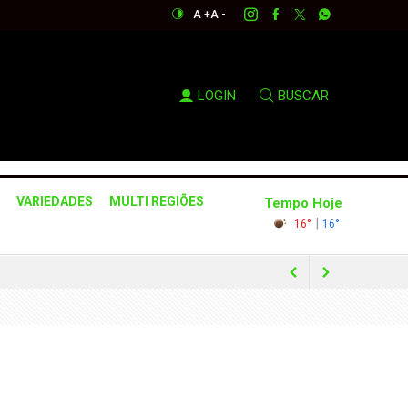
A +
A -
LOGIN
BUSCAR
VARIEDADES
MULTI REGIÕES
Tempo Hoje
|
16°
16°
da a conter avanço das chamas
 internet