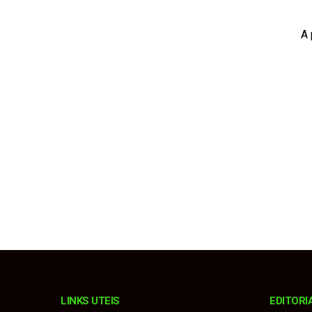
Taguaí, Barão de Ant
A 
Balneário Costa Azul
Avareense Marcos Pi
Prefeitura alerta so
Chuva forte com ven
LINKS UTEIS
EDITORI