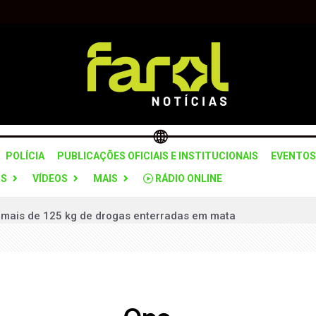
POLÍCIA
PUBLICAÇÕES OFICIAIS E INSTITUCIONAIS
EVENTOS
OS
VÍDEOS
MAIS
RÁDIO ONLINE
ais de 125 kg de drogas enterradas em mata
áfico após ser flagrado vendendo drogas no portão de casa
 proporções cobre trevo Avaré/Arandu com fumaça; chuva aju
nições para crimes sexuais contra crianças e adolescentes na
ém durante roubo de carreta com 14 toneladas de alimentos