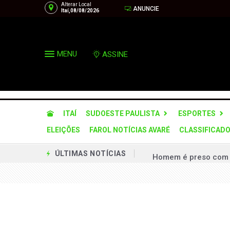
Alterar Local
ANUNCIE
Itaí,08/08/2026
MENU
ASSINE
ITAÍ
SUDOESTE PAULISTA
ESPORTES
ELEIÇÕES
FAROL NOTÍCIAS AVARÉ
CLASSIFICAD
Homem é preso com m
ÚLTIMAS NOTÍCIAS
Homem é preso por tr
Incêndio de grandes
Nova lei endurece pu
Casal é mantido ref